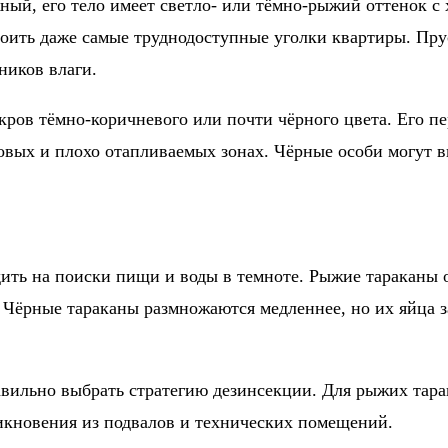
ный, его тело имеет светло- или тёмно-рыжий оттенок 
воить даже самые труднодоступные уголки квартиры. Пр
ников влаги.
ров тёмно-коричневого или почти чёрного цвета. Его п
довых и плохо отапливаемых зонах. Чёрные особи могут 
дить на поиски пищи и воды в темноте. Рыжие тараканы
. Чёрные тараканы размножаются медленнее, но их яйца
ильно выбрать стратегию дезинсекции. Для рыжих тарак
икновения из подвалов и технических помещений.