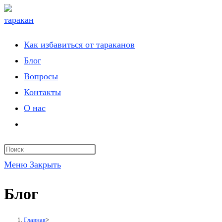
Перейти
к
содержимому
Как избавиться от тараканов
Блог
Вопросы
Контакты
О нас
Переключить
поиск
по
Меню
Закрыть
веб-
сайту
Блог
Главная
>