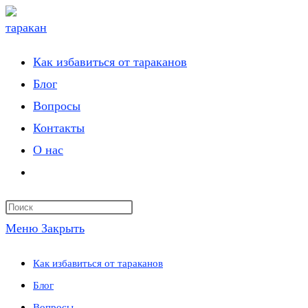
Перейти
к
содержимому
Как избавиться от тараканов
Блог
Вопросы
Контакты
О нас
Переключить
поиск
по
Меню
Закрыть
веб-
сайту
Как избавиться от тараканов
Блог
Вопросы