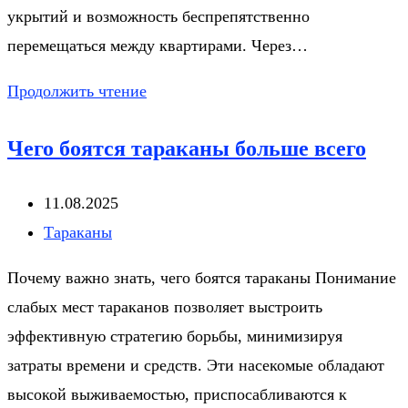
укрытий и возможность беспрепятственно
перемещаться между квартирами. Через…
Тараканы
Продолжить чтение
в
Чего боятся тараканы больше всего
многоквартирном
доме
Запись
11.08.2025
куда
опубликована:
Рубрика
Тараканы
обращаться
записи:
Почему важно знать, чего боятся тараканы Понимание
слабых мест тараканов позволяет выстроить
эффективную стратегию борьбы, минимизируя
затраты времени и средств. Эти насекомые обладают
высокой выживаемостью, приспосабливаются к