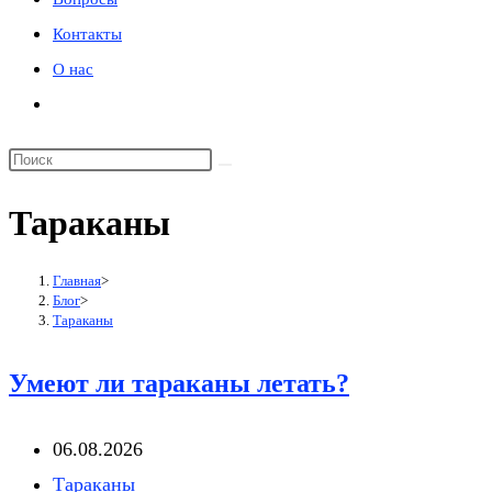
Контакты
О нас
Переключить
поиск
по
веб-
Тараканы
сайту
Главная
>
Блог
>
Тараканы
Умеют ли тараканы летать?
Запись
06.08.2026
опубликована:
Рубрика
Тараканы