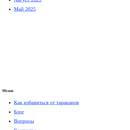
Май 2025
Блог про насекомых
Источник полезной и достоверной информации о
вредителях и полезных видах. Здесь разбираются
привычки, опасности и методы борьбы с насекомыми,
приводятся советы по защите дома и участка, а также
интересные факты из мира энтомологии.
Меню
Как избавиться от тараканов
Блог
Вопросы