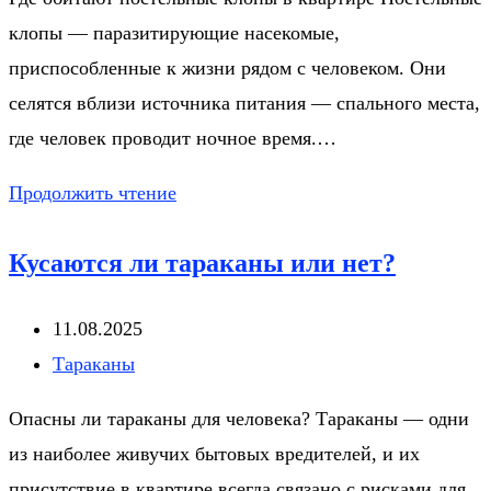
клопы — паразитирующие насекомые,
приспособленные к жизни рядом с человеком. Они
селятся вблизи источника питания — спального места,
где человек проводит ночное время.…
Живут
Продолжить чтение
ли
Кусаются ли тараканы или нет?
клопы
в
Запись
11.08.2025
подушках,
опубликована:
Рубрика
Тараканы
одеялах
записи:
и
Опасны ли тараканы для человека? Тараканы — одни
одежде?
из наиболее живучих бытовых вредителей, и их
присутствие в квартире всегда связано с рисками для