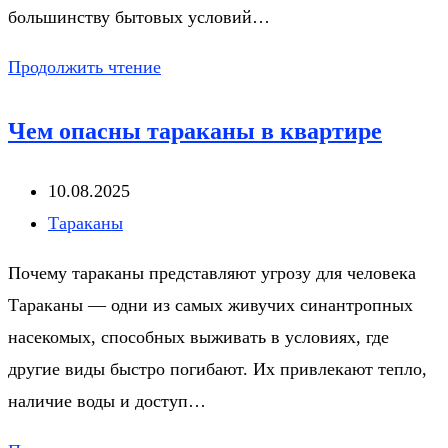
большинству бытовых условий…
Чего
Продолжить чтение
боятся
Чем опасны тараканы в квартире
тараканы
больше
Запись
10.08.2025
всего
опубликована:
Рубрика
Тараканы
записи:
Почему тараканы представляют угрозу для человека
Тараканы — одни из самых живучих синантропных
насекомых, способных выживать в условиях, где
другие виды быстро погибают. Их привлекают тепло,
наличие воды и доступ…