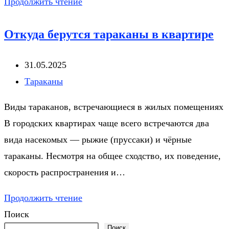
Чем
Продолжить чтение
опасны
Откуда берутся тараканы в квартире
тараканы
в
Запись
31.05.2025
квартире
опубликована:
Рубрика
Тараканы
записи:
Виды тараканов, встречающиеся в жилых помещениях
В городских квартирах чаще всего встречаются два
вида насекомых — рыжие (пруссаки) и чёрные
тараканы. Несмотря на общее сходство, их поведение,
скорость распространения и…
Откуда
Продолжить чтение
берутся
Поиск
Поиск