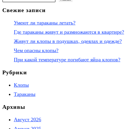
тараканы
Свежие записи
в
квартире
Умеют ли тараканы летать?
Где тараканы живут и размножаются в квартире?
Живут ли клопы в подушках, одеялах и одежде?
Чем опасны клопы?
При какой температуре погибают яйца клопов?
Рубрики
Клопы
Тараканы
Архивы
Август 2026
Август 2025