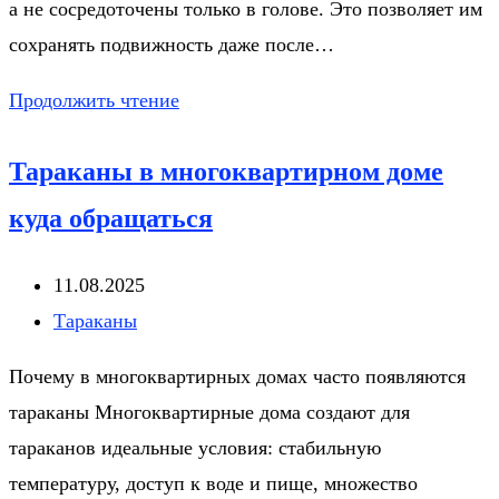
а не сосредоточены только в голове. Это позволяет им
сохранять подвижность даже после…
Сколько
Продолжить чтение
живет
Тараканы в многоквартирном доме
таракан
без
куда обращаться
еды
и
Запись
11.08.2025
воды
опубликована:
Рубрика
Тараканы
в
записи:
Почему в многоквартирных домах часто появляются
домашних
тараканы Многоквартирные дома создают для
условиях?
тараканов идеальные условия: стабильную
температуру, доступ к воде и пище, множество