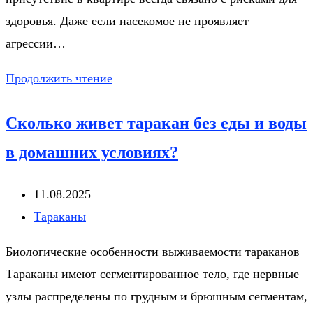
здоровья. Даже если насекомое не проявляет
агрессии…
Кусаются
Продолжить чтение
ли
Сколько живет таракан без еды и воды
тараканы
или
в домашних условиях?
нет?
Запись
11.08.2025
опубликована:
Рубрика
Тараканы
записи:
Биологические особенности выживаемости тараканов
Тараканы имеют сегментированное тело, где нервные
узлы распределены по грудным и брюшным сегментам,