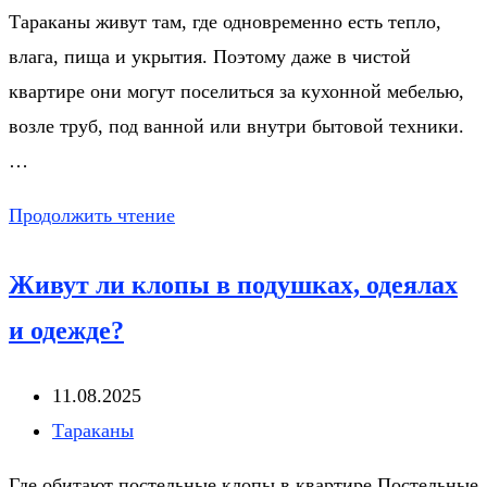
записи:
Тараканы живут там, где одновременно есть тепло,
влага, пища и укрытия. Поэтому даже в чистой
квартире они могут поселиться за кухонной мебелью,
возле труб, под ванной или внутри бытовой техники.
…
Где
Продолжить чтение
тараканы
Живут ли клопы в подушках, одеялах
живут
и
и одежде?
размножаются
в
Запись
11.08.2025
квартире?
опубликована:
Рубрика
Тараканы
записи:
Где обитают постельные клопы в квартире Постельные