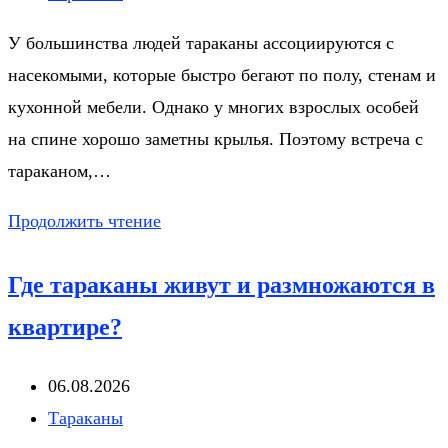
записи:
У большинства людей тараканы ассоциируются с
насекомыми, которые быстро бегают по полу, стенам и
кухонной мебели. Однако у многих взрослых особей
на спине хорошо заметны крылья. Поэтому встреча с
тараканом,…
Умеют
Продолжить чтение
ли
Где тараканы живут и размножаются в
тараканы
летать?
квартире?
Запись
06.08.2026
опубликована:
Рубрика
Тараканы